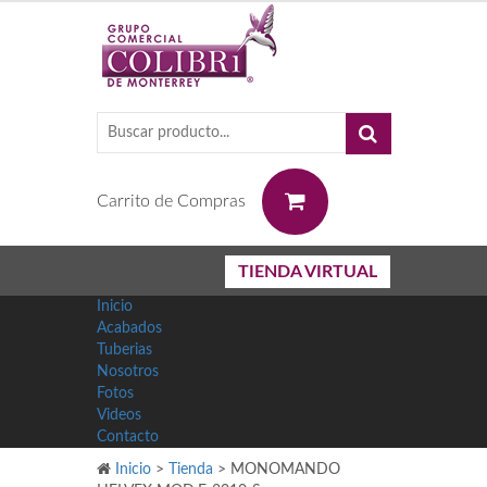
0
Carrito de Compras
TIENDA VIRTUAL
Inicio
Acabados
Tuberias
Nosotros
Fotos
Videos
Contacto
Inicio
>
Tienda
>
MONOMANDO