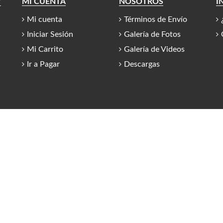
Y
MI CUENTA
NOSOTROS
I
Mi cuenta
Términos de Envío
Iniciar Sesión
Galería de Fotos
Mi Carrito
Galería de Videos
Ir a Pagar
Descargas