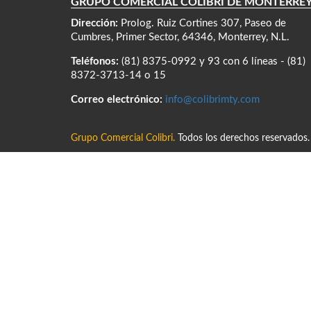
GRUPO COMERCIAL COLIBRÍ DE MONTERRE
Dirección:
Prolog. Ruiz Cortines 307, Paseo de
Cumbres, Primer Sector, 64346, Monterrey, N.L.
Teléfonos:
(81) 8375-0992 y 93 con 6 líneas - (81)
8372-3713-14 o 15
Correo electrónico:
info@colibrimty.com
Grupo Comercial Colibri.
Todos los derechos reservados.