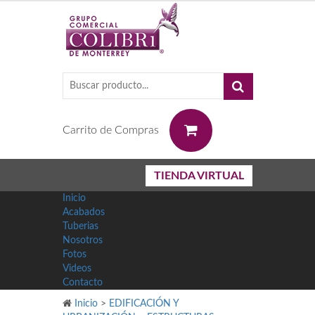
0
Carrito de Compras
TIENDA VIRTUAL
Inicio
Acabados
Tuberias
Nosotros
Fotos
Videos
Contacto
Inicio
>
EDIFICACIÓN Y