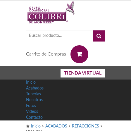
0
Carrito de Compras
TIENDA VIRTUAL
Inicio
Acabados
Tuberias
Nosotros
Fotos
Videos
Contacto
Inicio
>
ACABADOS
>
REFACCIONES
>