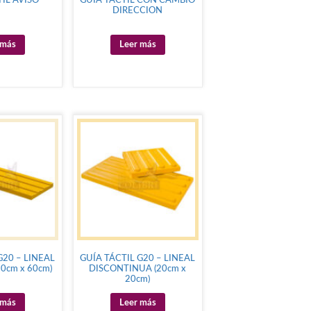
IL AVISO
GUIA TACTIL CON CAMBIO
DIRECCION
 más
Leer más
G20 – LINEAL
GUÍA TÁCTIL G20 – LINEAL
0cm x 60cm)
DISCONTINUA (20cm x
20cm)
 más
Leer más