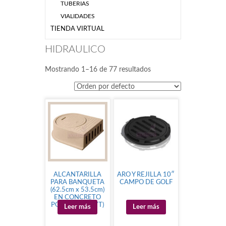
TUBERIAS
VIALIDADES
TIENDA VIRTUAL
HIDRAULICO
Mostrando 1–16 de 77 resultados
ALCANTARILLA
ARO Y REJILLA 10″
PARA BANQUETA
CAMPO DE GOLF
(62.5cm x 53.5cm)
EN CONCRETO
POLIMERICO (7T)
Leer más
Leer más