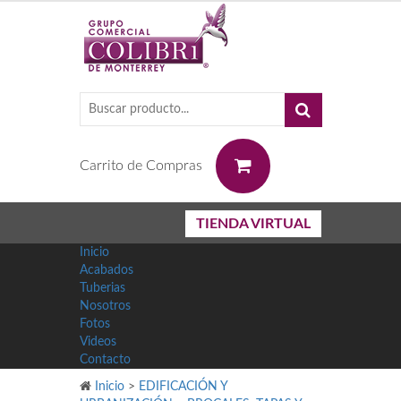
0
Carrito de Compras
TIENDA VIRTUAL
Inicio
Acabados
Tuberias
Nosotros
Fotos
Videos
Contacto
Inicio
>
EDIFICACIÓN Y