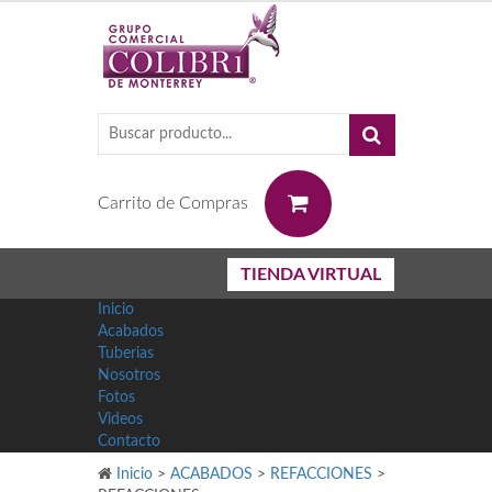
0
Carrito de Compras
TIENDA VIRTUAL
Inicio
Acabados
Tuberias
Nosotros
Fotos
Videos
Contacto
Inicio
>
ACABADOS
>
REFACCIONES
>