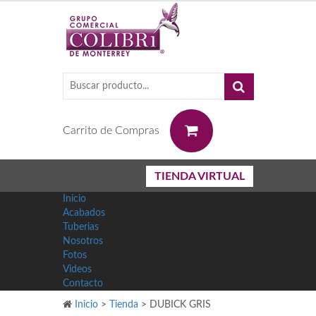
0
Carrito de Compras
TIENDA VIRTUAL
Inicio
Acabados
Tuberias
Nosotros
Fotos
Videos
Contacto
Inicio
>
Tienda
>
DUBICK GRIS