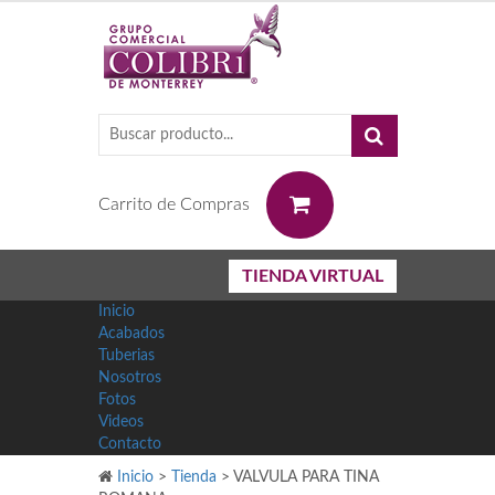
0
Carrito de Compras
TIENDA VIRTUAL
Inicio
Acabados
Tuberias
Nosotros
Fotos
Videos
Contacto
Inicio
>
Tienda
>
VALVULA PARA TINA