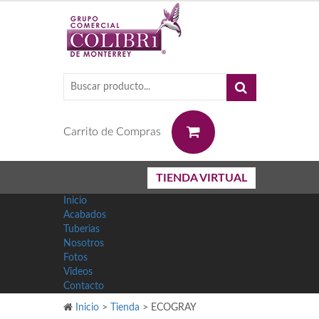
0
Carrito de Compras
TIENDA VIRTUAL
Inicio
Acabados
Tuberias
Nosotros
Fotos
Videos
Contacto
Inicio
>
Tienda
>
ECOGRAY