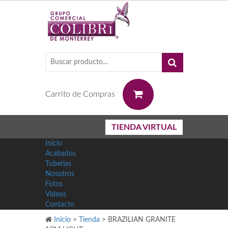
0
Carrito de Compras
TIENDA VIRTUAL
Inicio
Acabados
Tuberias
Nosotros
Fotos
Videos
Contacto
Inicio
>
Tienda
>
BRAZILIAN GRANITE