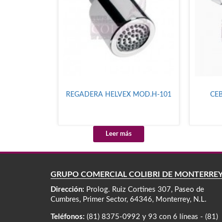
REGADERA HELVEX MOD.H-101
CEB
Leer más
GRUPO COMERCIAL COLIBRÍ DE MONTERRE
Dirección:
Prolog. Ruiz Cortines 307, Paseo de
Cumbres, Primer Sector, 64346, Monterrey, N.L.
Teléfonos:
(81) 8375-0992 y 93 con 6 líneas - (81)