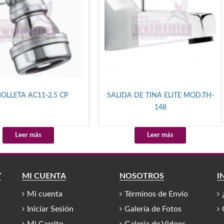
OLLETA AC11-2.5 CP
SALIDA DE TINA ELITE MOD.TH-
148
Leer más
Leer más
Y
MI CUENTA
NOSOTROS
I
Mi cuenta
Términos de Envío
Iniciar Sesión
Galería de Fotos