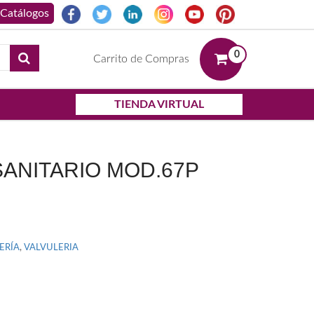
0
Carrito de Compras
TIENDA VIRTUAL
SANITARIO MOD.67P
ERÍA
,
VALVULERIA