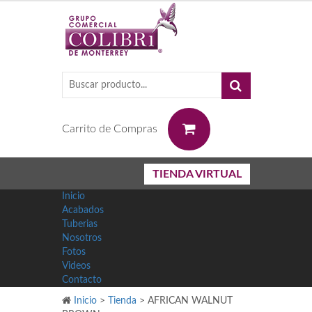
0
Carrito de Compras
TIENDA VIRTUAL
Inicio
Acabados
Tuberias
Nosotros
Fotos
Videos
Contacto
Inicio
>
Tienda
>
AFRICAN WALNUT