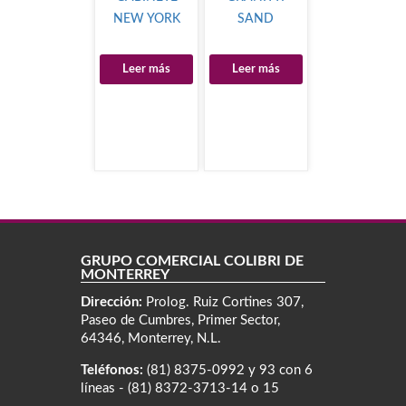
NEW YORK
SAND
Leer más
Leer más
GRUPO COMERCIAL COLIBRÍ DE
MONTERREY
Dirección:
Prolog. Ruiz Cortines 307,
Paseo de Cumbres, Primer Sector,
64346, Monterrey, N.L.
Teléfonos:
(81) 8375-0992 y 93 con 6
líneas - (81) 8372-3713-14 o 15