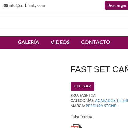
info@colibrimty.com
GALERÍA
VIDEOS
CONTACTO
FAST SET CA
COTIZAR
SKU:
FASETCA
CATEGORÍAS:
ACABADOS
,
PIED
MARCA:
PERDURA STONE
,
Ficha Técnica