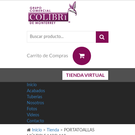
0
Carrito de Compras
TIENDA VIRTUAL
Inicio
Acabados
Tuberias
Nosotros
Fotos
Videos
Contacto
Inicio
>
Tienda
>
PORTATOALLAS