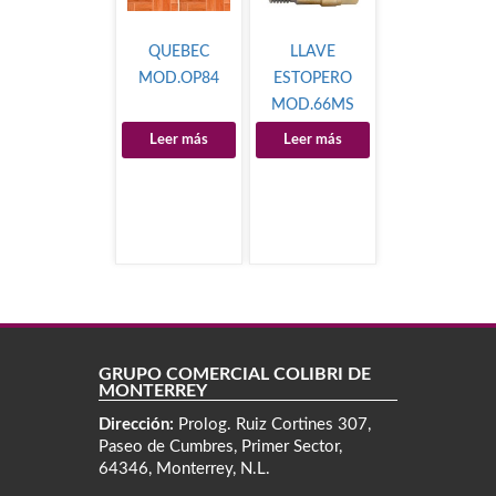
QUEBEC
LLAVE
MOD.OP84
ESTOPERO
MOD.66MS
Leer más
Leer más
GRUPO COMERCIAL COLIBRÍ DE
MONTERREY
Dirección:
Prolog. Ruiz Cortines 307,
Paseo de Cumbres, Primer Sector,
64346, Monterrey, N.L.