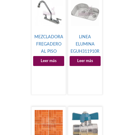
MEZCLADORA
LINEA
FREGADERO
ELUMINA
AL PISO
EGUH311910R
MOD.8D
Leer más
Leer más