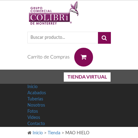
0
Carrito de Compras
TIENDA VIRTUAL
Inicio
Acabados
Tuberias
Nosotros
Fotos
Videos
Contacto
Inicio
>
Tienda
>
MAO HIELO