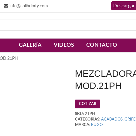
info@colibrimty.com
GALERÍA
VIDEOS
CONTACTO
MOD.21PH
MEZCLADORA 
MOD.21PH
COTIZAR
SKU:
21PH
CATEGORÍAS:
ACABADOS
,
GRIFE
MARCA:
RUGO
,