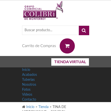
0
Carrito de Compras
TIENDA VIRTUAL
Inicio
Acabados
Tuberias
Nosotros
Fotos
Videos
Contacto
Inicio
>
Tienda
>
TINA DE