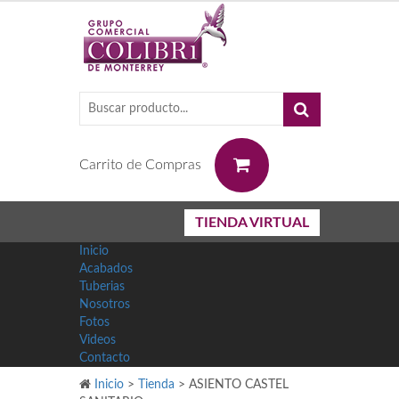
0
Carrito de Compras
TIENDA VIRTUAL
Inicio
Acabados
Tuberias
Nosotros
Fotos
Videos
Contacto
Inicio
>
Tienda
>
ASIENTO CASTEL