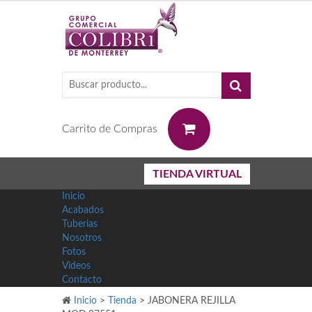
0
Carrito de Compras
TIENDA VIRTUAL
Inicio
Acabados
Tuberias
Nosotros
Fotos
Videos
Contacto
Inicio
>
Tienda
>
JABONERA REJILLA