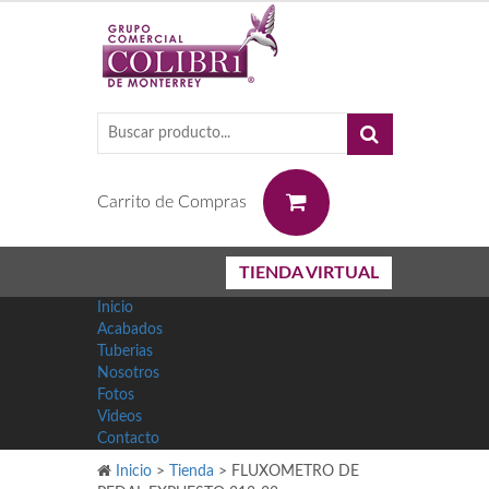
0
Carrito de Compras
TIENDA VIRTUAL
Inicio
Acabados
Tuberias
Nosotros
Fotos
Videos
Contacto
Inicio
>
Tienda
>
FLUXOMETRO DE