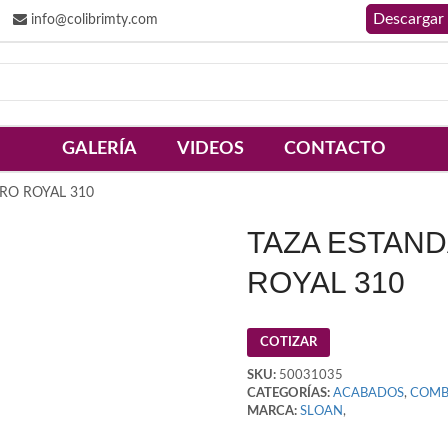
info@colibrimty.com
GALERÍA
VIDEOS
CONTACTO
RO ROYAL 310
TAZA ESTAN
ROYAL 310
COTIZAR
SKU:
50031035
CATEGORÍAS:
ACABADOS
,
COMB
MARCA:
SLOAN
,