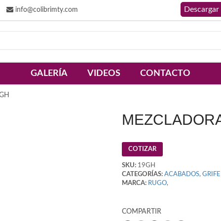
info@colibrimty.com
GALERÍA
VIDEOS
CONTACTO
9GH
MEZCLADORA
COTIZAR
SKU:
19GH
CATEGORÍAS:
ACABADOS
,
GRIFE
MARCA:
RUGO
,
COMPARTIR