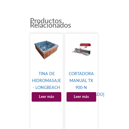
Productos
Relacionados
TINA DE
CORTADORA
HIDROMASAJE
MANUAL TX
- LONGBEACH
900-N
SPA
[DESCONTINUADO]
Leer más
Leer más