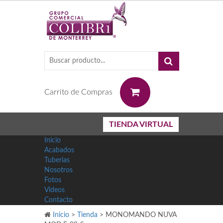
0
Carrito de Compras
TIENDA VIRTUAL
Inicio
Acabados
Tuberias
Nosotros
Fotos
Videos
Contacto
Inicio
>
Tienda
>
MONOMANDO NUVA