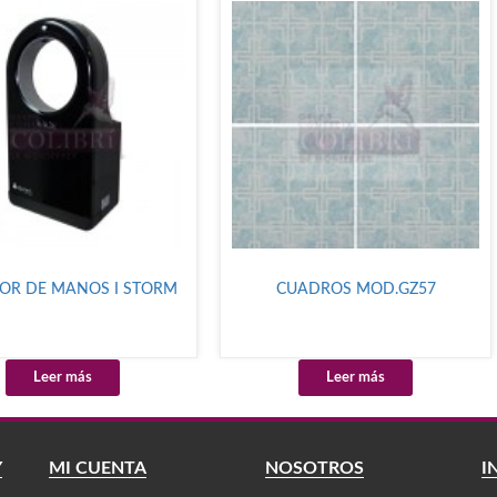
OR DE MANOS I STORM
CUADROS MOD.GZ57
Leer más
Leer más
Y
MI CUENTA
NOSOTROS
I