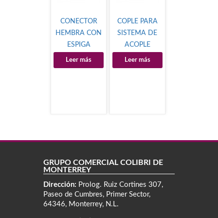
CONECTOR
COPLE PARA
HEMBRA CON
SISTEMA DE
ESPIGA
ACOPLE
TUBOPLUS
RAPIDO
Leer más
Leer más
GRUPO COMERCIAL COLIBRÍ DE
MONTERREY
Dirección:
Prolog. Ruiz Cortines 307,
Paseo de Cumbres, Primer Sector,
64346, Monterrey, N.L.