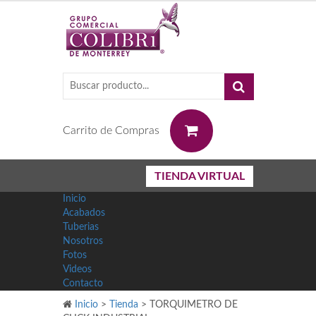
0
Carrito de Compras
TIENDA VIRTUAL
Inicio
Acabados
Tuberias
Nosotros
Fotos
Videos
Contacto
Inicio
>
Tienda
>
TORQUIMETRO DE