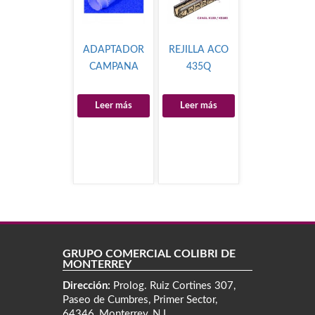
ADAPTADOR
REJILLA ACO
CAMPANA
435Q
Leer más
Leer más
GRUPO COMERCIAL COLIBRÍ DE
MONTERREY
Dirección:
Prolog. Ruiz Cortines 307,
Paseo de Cumbres, Primer Sector,
64346, Monterrey, N.L.