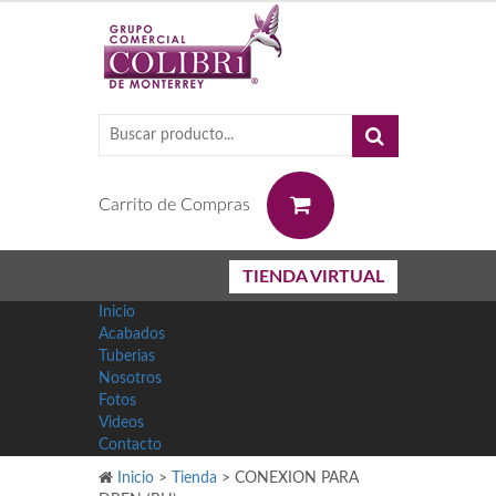
0
Carrito de Compras
TIENDA VIRTUAL
Inicio
Acabados
Tuberias
Nosotros
Fotos
Videos
Contacto
Inicio
>
Tienda
>
CONEXION PARA