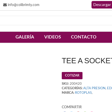
info@colibrimty.com
GALERÍA
VIDEOS
CONTACTO
TEE A SOCKE
COTIZAR
SKU:
200420
CATEGORÍAS:
ALTA PRESION
,
ED
MARCA:
ROTOPLAS
,
COMPARTIR