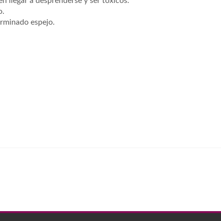
llegar a desprenderse y ser tóxicos.
o.
erminado espejo.