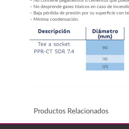
– No contiene pegamentos o cementos que pueden 
– No desprende gases tóxicos en caso de incendi
– Baja pérdida de presión por su superficie con t
– Mínima condensación.
200420, 200419, 200443
Productos Relacionados