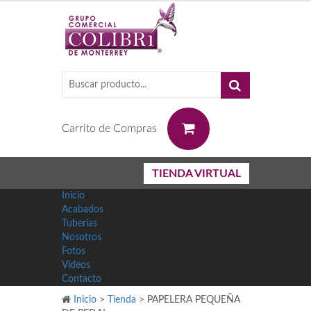
0
Carrito de Compras
TIENDA VIRTUAL
Inicio
Acabados
Tuberias
Nosotros
Fotos
Videos
Contacto
Inicio
>
Tienda
>
PAPELERA PEQUEÑA