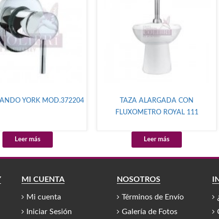
NDO YORK MOD.372204
TAZA ALARGADA CON
FLUXOMETRO ROYAL 111
Leer más
Leer más
Y
MI CUENTA
NOSOTROS
I
Mi cuenta
Términos de Envío
Iniciar Sesión
Galería de Fotos