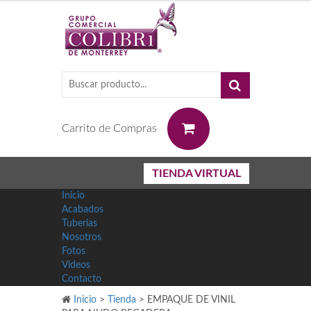
0
Carrito de Compras
TIENDA VIRTUAL
Inicio
Acabados
Tuberias
Nosotros
Fotos
Videos
Contacto
Inicio
>
Tienda
>
EMPAQUE DE VINIL