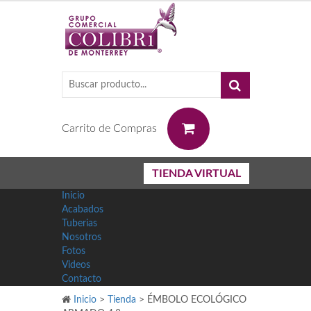
0
Carrito de Compras
TIENDA VIRTUAL
Inicio
Acabados
Tuberias
Nosotros
Fotos
Videos
Contacto
Inicio
>
Tienda
>
ÉMBOLO ECOLÓGICO