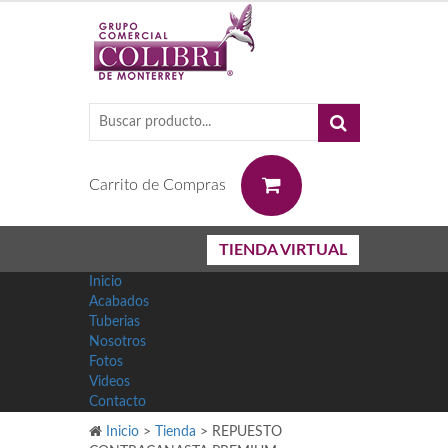
0
Carrito de Compras
TIENDA VIRTUAL
Inicio
Acabados
Tuberias
Nosotros
Fotos
Videos
Contacto
Inicio
>
Tienda
>
REPUESTO