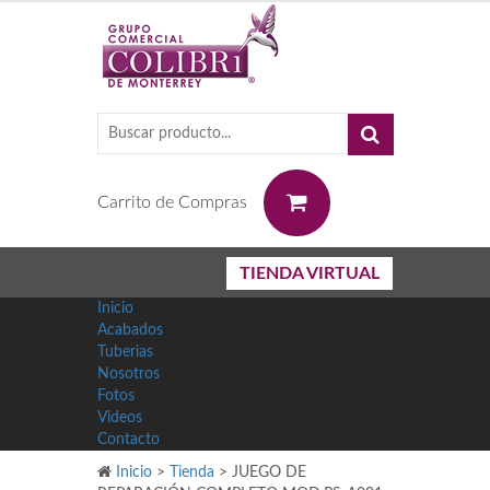
0
Carrito de Compras
TIENDA VIRTUAL
Inicio
Acabados
Tuberias
Nosotros
Fotos
Videos
Contacto
Inicio
>
Tienda
>
JUEGO DE