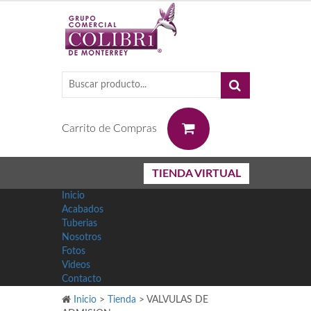
0
Carrito de Compras
TIENDA VIRTUAL
Inicio
Acabados
Tuberias
Nosotros
Fotos
Videos
Contacto
Inicio
>
Tienda
>
VALVULAS DE