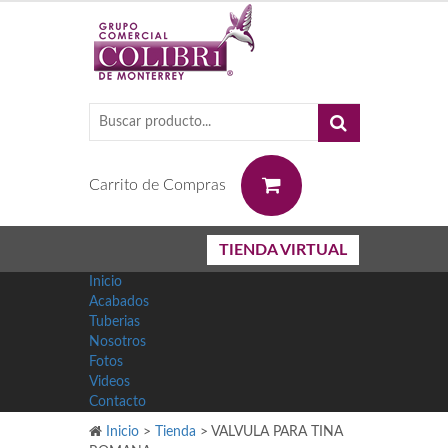
0
Carrito de Compras
TIENDA VIRTUAL
Inicio
Acabados
Tuberias
Nosotros
Fotos
Videos
Contacto
Inicio
>
Tienda
>
VALVULA PARA TINA