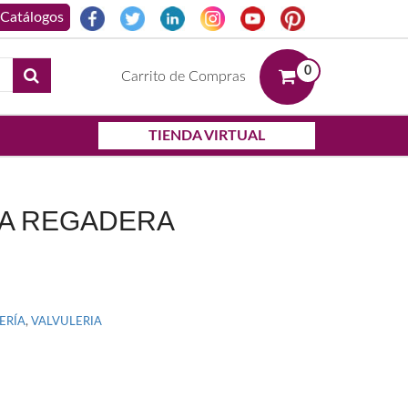
0
Carrito de Compras
TIENDA VIRTUAL
RA REGADERA
ERÍA
,
VALVULERIA