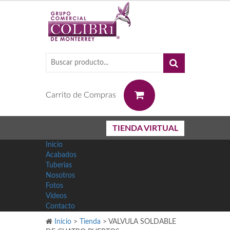
0
Carrito de Compras
TIENDA VIRTUAL
Inicio
Acabados
Tuberias
Nosotros
Fotos
Videos
Contacto
Inicio
>
Tienda
>
VALVULA SOLDABLE