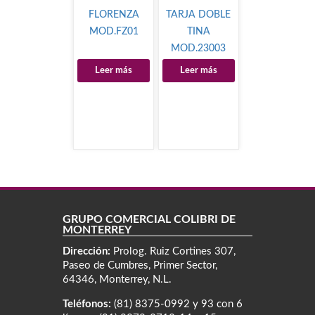
FLORENZA
TARJA DOBLE
MOD.FZ01
TINA
MOD.23003
Leer más
Leer más
GRUPO COMERCIAL COLIBRÍ DE
MONTERREY
Dirección:
Prolog. Ruiz Cortines 307,
Paseo de Cumbres, Primer Sector,
64346, Monterrey, N.L.
Teléfonos:
(81) 8375-0992 y 93 con 6