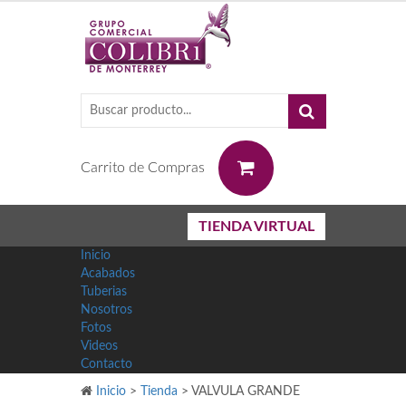
0
Carrito de Compras
TIENDA VIRTUAL
Inicio
Acabados
Tuberias
Nosotros
Fotos
Videos
Contacto
Inicio
>
Tienda
>
VALVULA GRANDE