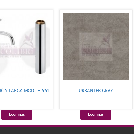
IÓN LARGA MOD.TH-961
URBANTEK GRAY
Leer más
Leer más