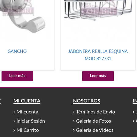
GANCHO
JABONERA REJILLA ESQUINA
MOD.B27731
Leer más
Leer más
Y
MI CUENTA
NOSOTROS
I
Mi cuenta
Términos de Envío
Iniciar Sesión
Galería de Fotos
Mi Carrito
Galería de Videos