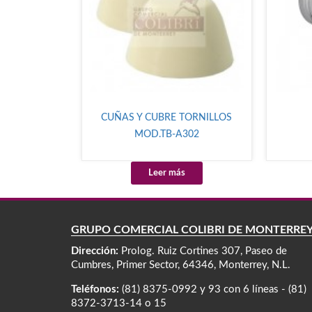
CUÑAS Y CUBRE TORNILLOS
MOD.TB-A302
Leer más
GRUPO COMERCIAL COLIBRÍ DE MONTERRE
Dirección:
Prolog. Ruiz Cortines 307, Paseo de
Cumbres, Primer Sector, 64346, Monterrey, N.L.
Teléfonos:
(81) 8375-0992 y 93 con 6 líneas - (81)
8372-3713-14 o 15