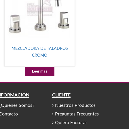
MEZCLADORA DE TALADROS
CROMO
Leer más
NFORMACIÓN
CLIENTE
¿Quienes Somos?
Nuestros Productos
Contacto
Preguntas Frecuentes
Quiero Facturar