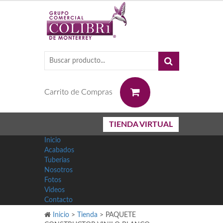
0
Carrito de Compras
TIENDA VIRTUAL
Inicio
Acabados
Tuberias
Nosotros
Fotos
Videos
Contacto
Inicio
>
Tienda
>
PAQUETE