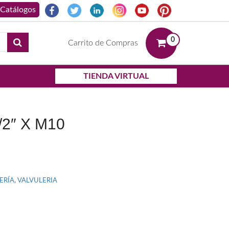
0
Carrito de Compras
TIENDA VIRTUAL
2″ X M10
ERÍA
,
VALVULERIA