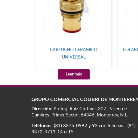
CARTUCHO CERAMICO
POLARI
UNIVERSAL
Leer más
GRUPO COMERCIAL COLIBRÍ DE MONTERRE
Dirección:
Prolog. Ruiz Cortines 307, Paseo de
Cumbres, Primer Sector, 64346, Monterrey, N.L.
Teléfonos:
(81) 8375-0992 y 93 con 6 líneas - (81)
8372-3713-14 o 15