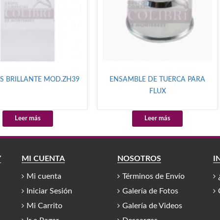
S BRILLANTE MOD.ZH39
ENSAMBLE DE TUERCA PARA
FLUX
Leer más
Leer más
Y
MI CUENTA
NOSOTROS
I
Mi cuenta
Términos de Envío
Iniciar Sesión
Galería de Fotos
Mi Carrito
Galería de Videos