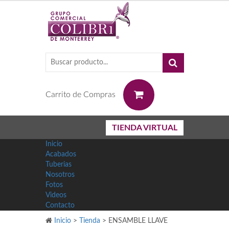
0
Carrito de Compras
TIENDA VIRTUAL
Inicio
Acabados
Tuberias
Nosotros
Fotos
Videos
Contacto
Inicio
>
Tienda
>
ENSAMBLE LLAVE