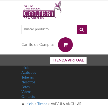
0
Carrito de Compras
TIENDA VIRTUAL
Inicio
Acabados
Tuberias
Nosotros
Fotos
Videos
Contacto
Inicio
>
Tienda
>
VALVULA ANGULAR