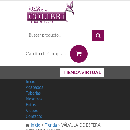
0
Carrito de Compras
TIENDA VIRTUAL
Inicio
Acabados
Tuberias
Nosotros
Fotos
Videos
Contacto
Inicio
>
Tienda
>
VÁLVULA DE ESFERA