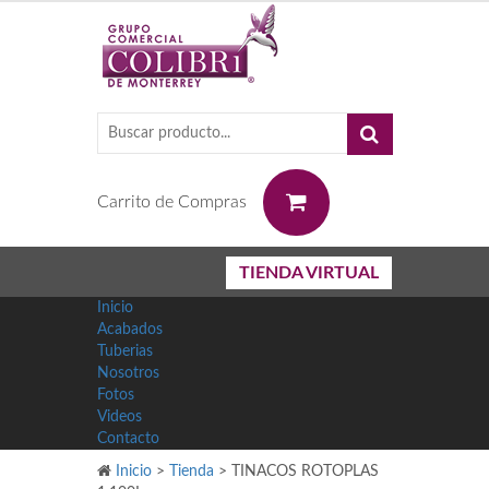
0
Carrito de Compras
TIENDA VIRTUAL
Inicio
Acabados
Tuberias
Nosotros
Fotos
Videos
Contacto
Inicio
>
Tienda
>
TINACOS ROTOPLAS