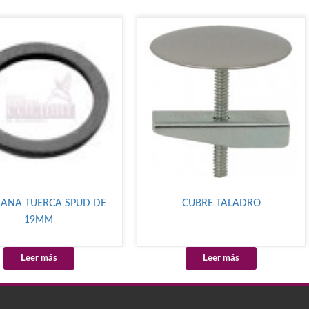
ANA TUERCA SPUD DE
CUBRE TALADRO
19MM
Leer más
Leer más