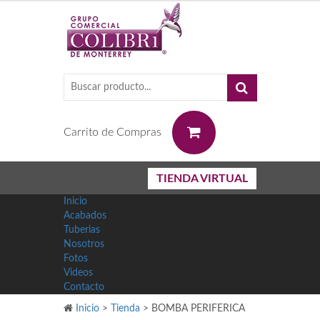
0
Carrito de Compras
TIENDA VIRTUAL
Inicio
Acabados
Tuberias
Nosotros
Fotos
Videos
Contacto
Inicio
>
Tienda
>
BOMBA PERIFERICA