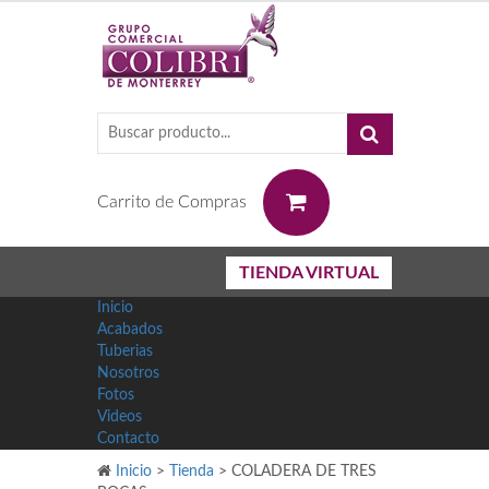
0
Carrito de Compras
TIENDA VIRTUAL
Inicio
Acabados
Tuberias
Nosotros
Fotos
Videos
Contacto
Inicio
>
Tienda
>
COLADERA DE TRES