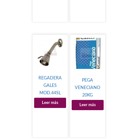
REGADERA
PEGA
GALES
VENECIANO
MOD.44SL
20KG
Leer más
Leer más